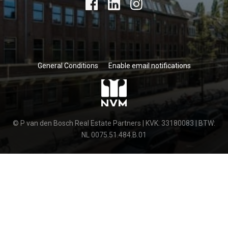
General Conditions
Enable email notifications
© P van den Bosch Real Estate Partners | KVK: 33180083 | BTW:
NL 0075.51.484.B.01