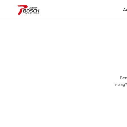
A
Ben
vraag?