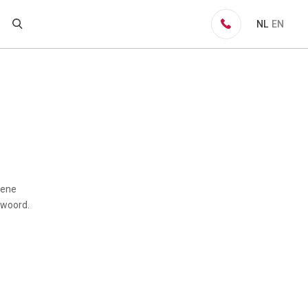
NL
EN
mene
 woord.