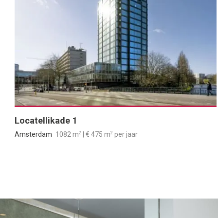
Locatellikade 1
2
2
Amsterdam
1082 m
| € 475 m
per jaar