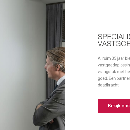
SPECIAL
VASTGO
Al ruim 35 jaar b
vastgoedoplossin
vraagstuk met be
goed. Een partner
daadkracht.
Bekijk on