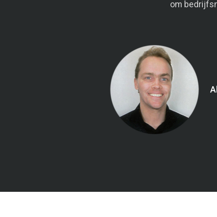
om bedrijfs
A