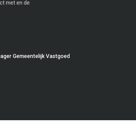
ct met en de
.
nager Gemeentelijk Vastgoed