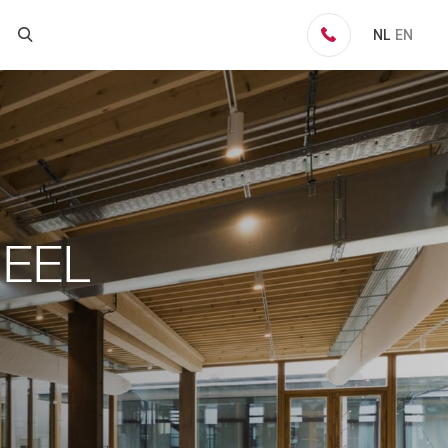
NL
EN
EEL