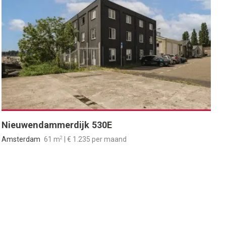
Nieuwendammerdijk 530E
2
Amsterdam
61 m
| € 1.235 per maand