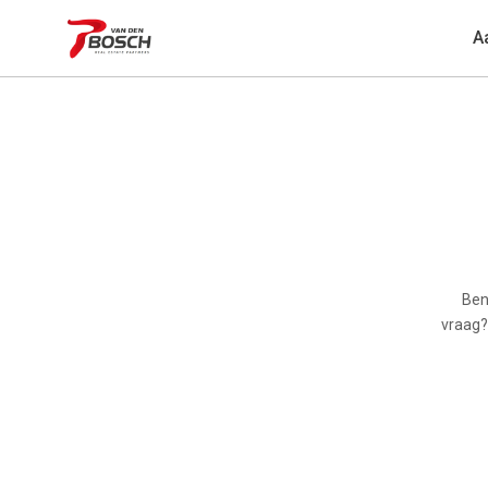
A
Ben
vraag?