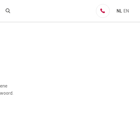
NL
EN
mene
 woord.