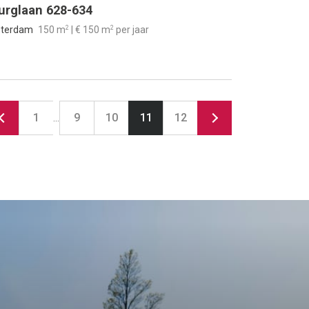
urglaan 628-634
2
2
terdam
150 m
| € 150 m
per jaar
1
9
10
11
12
…