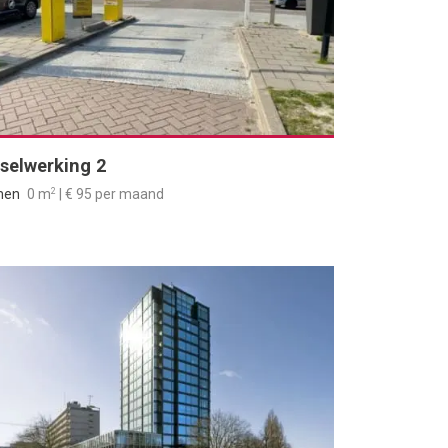
selwerking 2
2
men
0 m
| € 95 per maand