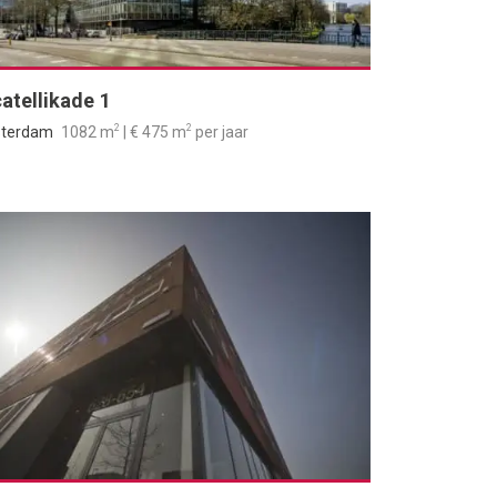
atellikade 1
2
2
terdam
1082 m
| € 475 m
per jaar