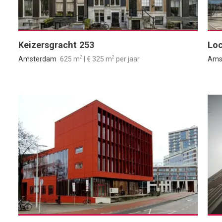
Keizersgracht 253
Loc
2
2
Amsterdam
625 m
| € 325 m
per jaar
Ams