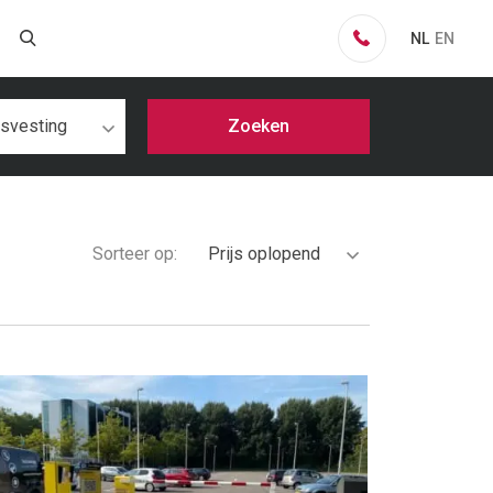
NL
EN
isvesting
Zoeken
Sorteer op:
Prijs oplopend