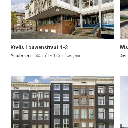
Krelis Louwenstraat 1-3
Wis
2
2
Amsterdam
665 m
| € 125 m
per jaar
Die