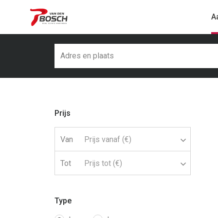
A
Prijs
Van
Prijs vanaf (€)
Tot
Prijs tot (€)
Type