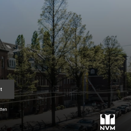
t
tten