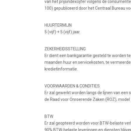
van het prijsindexcijfer volgens de consumente
100) gepubliceerd door het Centraal Bureau voo
HUURTERMIJN
5 (vijf) + 5 (vijf) jaar.
ZEKERHEIDSSTELLING
Er dient een bankgarantie gesteld te worden ter
maanden huur en servicekosten, te vermeerdere
kredietinformatie.
VOORWAARDEN & CONDITIES
Er zal gewerkt worden langs de lijnen van een 
de Raad voor Onroerende Zaken (ROZ), model 
BTW
Er zal geopteerd worden voor BTW-belaste ver
90% BTW-belaste leveringen en diensten blijven