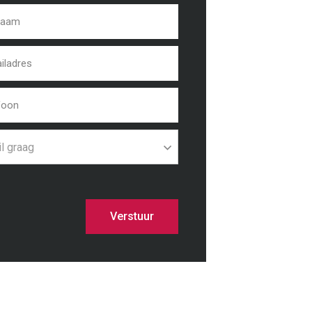
il graag
Verstuur