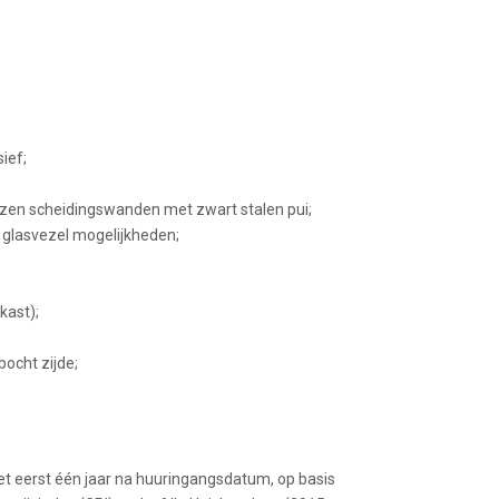
ief;
lazen scheidingswanden met zwart stalen pui;
 glasvezel mogelijkheden;
kast);
ocht zijde;
het eerst één jaar na huuringangsdatum, op basis