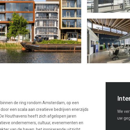
Inte
d” binnen de ring rondom Amsterdam, op een
 door een scala aan creatieve bedrijven enerzijds
We vert
s. De Houthavens heeft zich afgelopen jaren
uw geg
eatieve ondernemers, cultuur, evenementen en
rakter van de haven, het inspirerende uitzicht