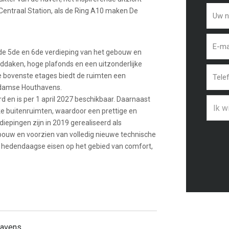
 Centraal Station, als de Ring A10 maken De
 de 5de en 6de verdieping van het gebouw en
ddaken, hoge plafonds en een uitzonderlijke
ze bovenste etages biedt de ruimten een
rdamse Houthavens.
d en is per 1 april 2027 beschikbaar. Daarnaast
Ik w
ke buitenruimten, waardoor een prettige en
epingen zijn in 2019 gerealiseerd als
ouw en voorzien van volledig nieuwe technische
de hedendaagse eisen op het gebied van comfort,
avens