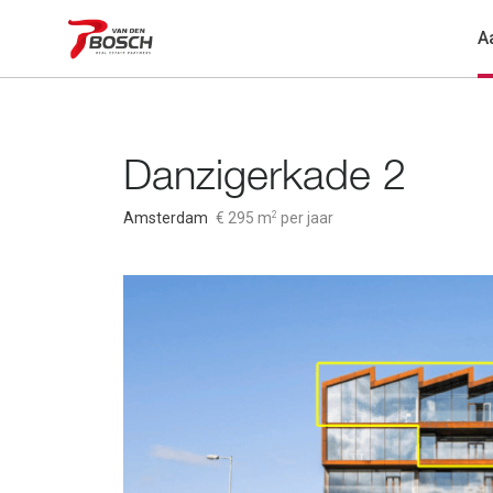
A
Danzigerkade 2
2
Amsterdam
€ 295 m
per jaar