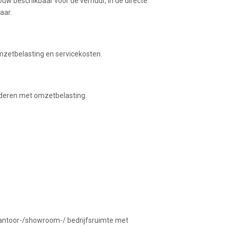
ouw beschikbaar voor de verhuur, in de directe
aar.
mzetbelasting en servicekosten.
erderen met omzetbelasting.
 kantoor-/showroom-/ bedrijfsruimte met