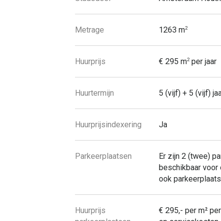
Metrage
1263 m
2
Huurprijs
€ 295 m
per jaar
2
Huurtermijn
5 (vijf) + 5 (vijf) jaa
Huurprijsindexering
Ja
Parkeerplaatsen
Er zijn 2 (twee) 
beschikbaar voor d
ook parkeerplaats
Huurprijs
€ 295,- per m² pe