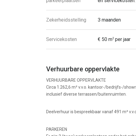
parkeerplaatsen
en servicekosten.
Zekerheidsstelling
3 maanden
Servicekosten
€ 50 m
per jaar
2
Verhuurbare oppervlakte
VERHUURBARE OPPERVLAKTE
Circa 1.262,6 m² v.v.o. kantoor-/bedrijfs-/sh
inclusief diverse terrassen/buitenruimten.
Deelverhuur is bespreekbaar vanaf 491 m² v.v.o
PARKEREN