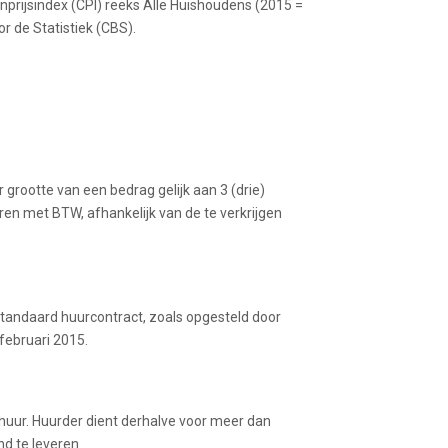
nprijsindex (CPI) reeks Alle Huishoudens (2015 =
r de Statistiek (CBS).
 grootte van een bedrag gelijk aan 3 (drie)
n met BTW, afhankelijk van de te verkrijgen
standaard huurcontract, zoals opgesteld door
februari 2015.
huur. Huurder dient derhalve voor meer dan
d te leveren.