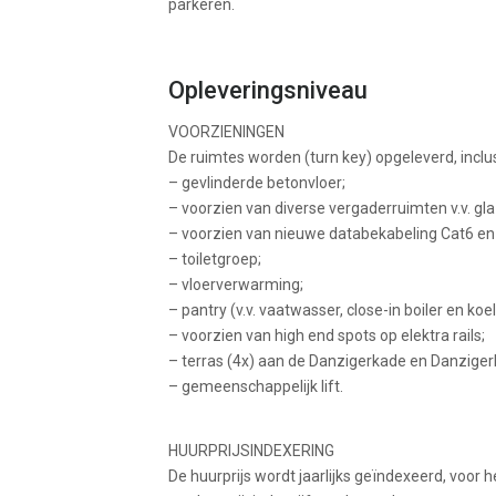
parkeren.
Opleveringsniveau
VOORZIENINGEN
De ruimtes worden (turn key) opgeleverd, inclus
– gevlinderde betonvloer;
– voorzien van diverse vergaderruimten v.v. g
– voorzien van nieuwe databekabeling Cat6 en
– toiletgroep;
– vloerverwarming;
– pantry (v.v. vaatwasser, close-in boiler en koel
– voorzien van high end spots op elektra rails;
– terras (4x) aan de Danzigerkade en Danzigerb
– gemeenschappelijk lift.
HUURPRIJSINDEXERING
De huurprijs wordt jaarlijks geïndexeerd, voor 