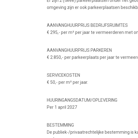
Er zijn 2 (twee) parkeerplaatsen onder het geb
omgeving zijn er ook parkeerplaatsen beschikb
AANVANGHUURPRIJS BEDRIJFSRUIMTES
€ 295,- per m² per jaar te vermeerderen met o
AANVANGHUURPRIJS PARKEREN
€ 2.850,- per parkeerplaats per jaar te verme
SERVICEKOSTEN
€ 50,- per m² per jaar.
HUURINGANGSDATUM/OPLEVERING
Per 1 april 2027
BESTEMMING
De publiek-/privaatrechtelijke bestemming is