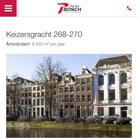
Keizersgracht 268-270
2
Amsterdam
€ 450 m
per jaar
8 foto's