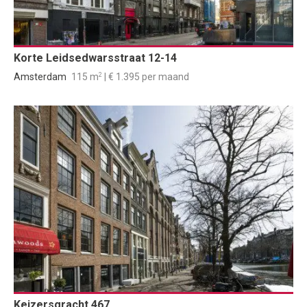
Korte Leidsedwarsstraat 12-14
2
Amsterdam
115 m
| € 1.395 per maand
Keizersgracht 467