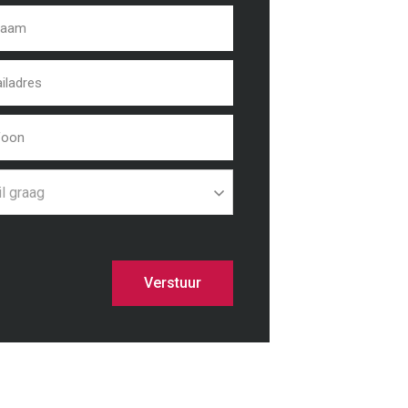
il graag
Verstuur