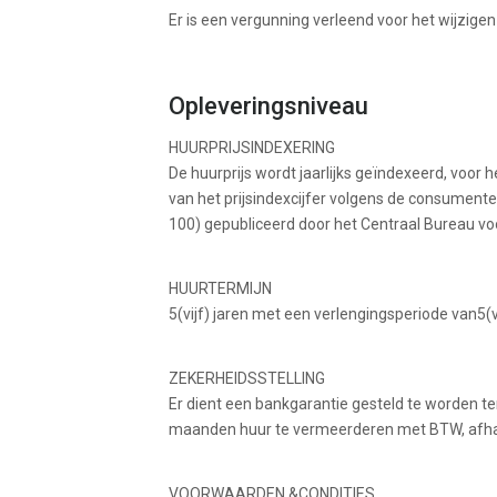
Er is een vergunning verleend voor het wijzigen
Opleveringsniveau
HUURPRIJSINDEXERING
De huurprijs wordt jaarlijks geïndexeerd, voor 
van het prijsindexcijfer volgens de consumente
100) gepubliceerd door het Centraal Bureau voo
HUURTERMIJN
5(vijf) jaren met een verlengingsperiode van5(
ZEKERHEIDSSTELLING
Er dient een bankgarantie gesteld te worden ter
maanden huur te vermeerderen met BTW, afhanke
VOORWAARDEN &CONDITIES