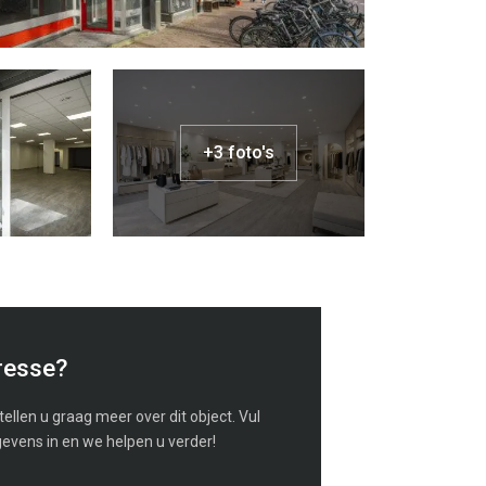
+3 foto's
resse?
ellen u graag meer over dit object. Vul
evens in en we helpen u verder!