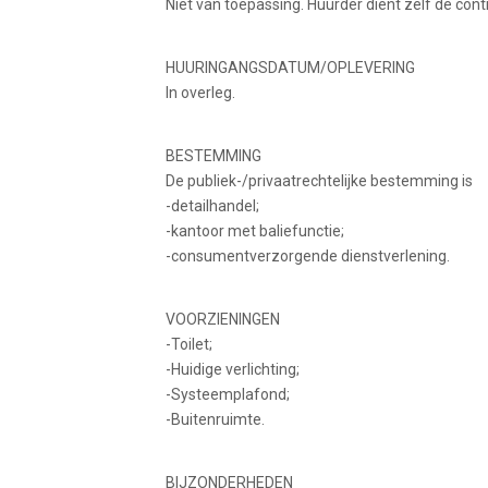
Niet van toepassing. Huurder dient zelf de cont
HUURINGANGSDATUM/OPLEVERING
In overleg.
BESTEMMING
De publiek-/privaatrechtelijke bestemming is
-detailhandel;
-kantoor met baliefunctie;
-consumentverzorgende dienstverlening.
VOORZIENINGEN
-Toilet;
-Huidige verlichting;
-Systeemplafond;
-Buitenruimte.
BIJZONDERHEDEN