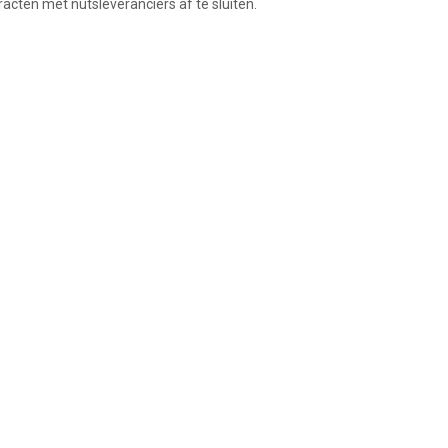
racten met nutsleveranciers af te sluiten.