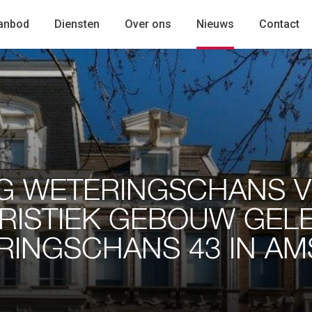
anbod
Diensten
Over ons
Nieuws
Contact
NG WETERINGSCHANS 
RISTIEK GEBOUW GEL
RINGSCHANS 43 IN A