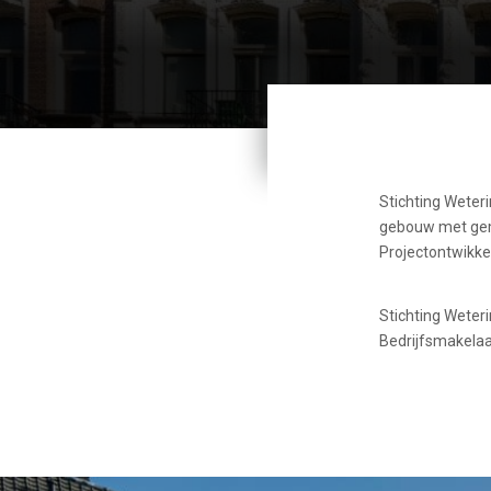
Stichting Weter
gebouw met gem
Projectontwikkel
Stichting Weter
Bedrijfsmakelaa