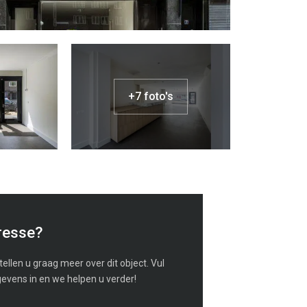
+7 foto's
resse?
ellen u graag meer over dit object. Vul
evens in en we helpen u verder!