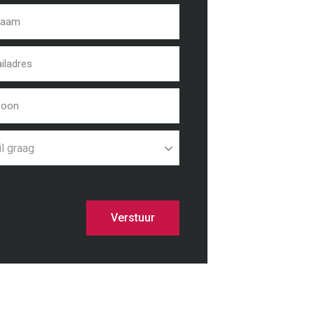
il graag
Verstuur