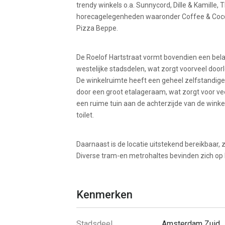
trendy winkels o.a. Sunnycord, Dille & Kamille, 
horecagelegenheden waaronder Coffee & Cocon
Pizza Beppe.
De Roelof Hartstraat vormt bovendien een belan
westelijke stadsdelen, wat zorgt voorveel doorl
De winkelruimte heeft een geheel zelfstandig
door een groot etalageraam, wat zorgt voor vee
een ruime tuin aan de achterzijde van de winke
toilet.
Daarnaast is de locatie uitstekend bereikbaar,
Diverse tram-en metrohaltes bevinden zich op 
Kenmerken
Stadsdeel
Amsterdam Zuid