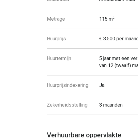
Metrage
115 m
2
Huurprijs
€ 3.500 per maan
Huurtermijn
5 jaar met een ver
van 12 (twaalf) m
Huurprijsindexering
Ja
Zekerheidsstelling
3 maanden
Verhuurbare oppervlakte