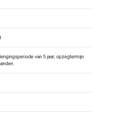
d
lengingsperiode van 5 jaar; opzegtermijn
aanden.