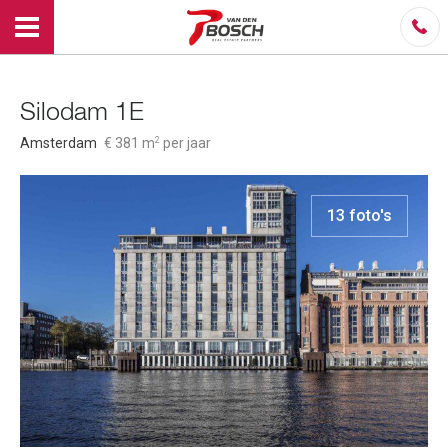
Silodam 1E
2
Amsterdam
€ 381 m
per jaar
13 foto's