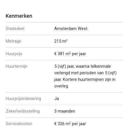
Kenmerken
Stadsdeel
Amsterdam West
Metrage
215 m
2
Huurprijs
€ 381 m
per jaar
2
Huurtermijn
5 (vijf) jaar, waarna telkenmale
verlengd met perioden van 5 (vijf)
jaar. Kortere huurtermijnen zijn in
overleg.
Huurprijsindexering
Ja
Zekerheidsstelling
3 maanden
Servicekosten
€ 326 m
per jaar
2