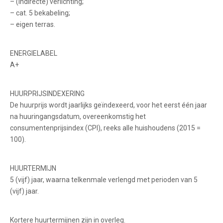
– (indirecte) verlichting;
– cat. 5 bekabeling;
– eigen terras.
ENERGIELABEL
A+
HUURPRIJSINDEXERING
De huurprijs wordt jaarlijks geïndexeerd, voor het eerst één jaar
na huuringangsdatum, overeenkomstig het
consumentenprijsindex (CPI), reeks alle huishoudens (2015 =
100).
HUURTERMIJN
5 (vijf) jaar, waarna telkenmale verlengd met perioden van 5
(vijf) jaar.
Kortere huurtermijnen zijn in overleg.