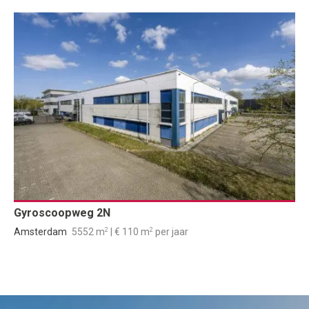
Gyroscoopweg 2N
2
2
Amsterdam
5552 m
| € 110 m
per jaar